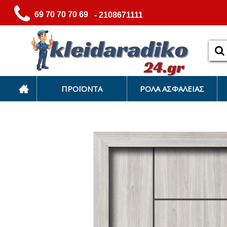
69 70 70 70 69
- 2108671111
ΠΡΟΪΌΝΤΑ
ΡΟΛΆ ΑΣΦΑΛΕΊΑΣ