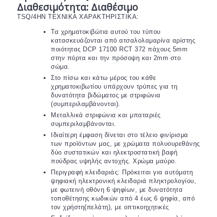
Διαθεσιμότητα: Διαθέσιμο
TSQ/4HN ΤΕΧΝΙΚΑ ΧΑΡΑΚΤΗΡΙΣΤΙΚΑ:
Τα χρηματοκιβώτια αυτού του τύπου
κατασκευάζονται από ατσαλολαμαρίνα αρίστης
ποιότητας DCP 17100 RCT 372 πάχους 5mm
στην πόρτα και την πρόσοψη και 2mm στο
σώμα.
Στο πίσω και κάτω μέρος του κάθε
χρηματοκιβωτίου υπάρχουν τρύπες για τη
δυνατότητα βιδώματος με στριφώνια
(συμπεριλαμβάνονται).
Μεταλλικά στριφώνια και μπαταριές
συμπεριλαμβάνονται.
Ιδιαίτερη έμφαση δίνεται στο τέλειο φινίρισμα
των προϊόντων μας, με χρώματα πολυουρεθάνης
δύο συστατικών και ηλεκτροστατική βαφή
πούδρας υψηλής αντοχής. Χρώμα μαύρο.
Περιγραφή κλειδαριάς: Πρόκειται για αυτόματη
ψηφιακή ηλεκτρονική κλειδαριά πληκτρολογίου,
με φωτεινή οθόνη 6 ψηφίων, με δυνατότητα
τοποθέτησης κωδικών από 4 έως 6 ψηφία, από
τον χρήστη(πελάτη), με οπτικοηχητικές