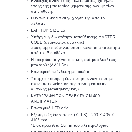
Ενδείξεις ανοίγματος - κλεισίματος, χαμηλής
τάσης της μπαταρίας ,εμφάνισης των ψηφίων
στην οθόνη.
Μεγάλη ευκολία στην χρήση της από τον
πελάτη.
LAP TOP SIZE 15¨.
Υπάρχει η δυνατότητα τοποθέτησης MASTER
CODE (ανοίγματος ανάγκης)
προγραμματιζόμενου όποτε κρίνεται απαραίτητο
από τον Ξενοδόχο.
Η τροφοδοσία γίνεται εσωτερικά με αλκαλικές
μπαταρίες(AA/1.5V).
Εσωτερική επένδυση με μοκέτα.
Υπάρχει επίσης η δυνατότητα ανοίγματος με
κλειδί ασφαλείας σε περίπτωση έκτακτης
ανάγκης (emergency key).
ΚΑΤΑΓΡΑΦΗ ΤΩΝ ΤΕΛΕΥΤΑΙΩΝ 400
ΑΝΟΙΓΜΑΤΩΝ
Εσωτερικό LED φώς.
Εξωτερικές διαστάσεις (Υ-Π-Β): 200 X 405 X
410* mm
*Επισπρόσθετα 15mm του πληκτρολογίου