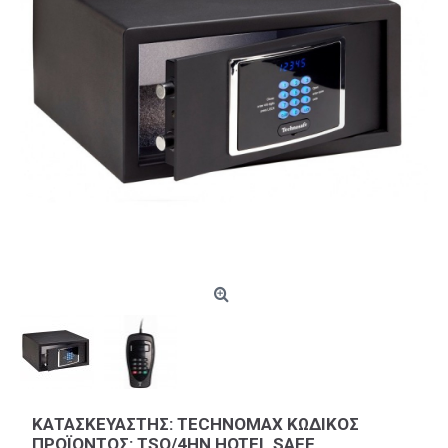
ΚΑΤΑΣΚΕΥΑΣΤΉΣ: TECHNOMAX ΚΩΔΙΚΌΣ
ΠΡΟΪΌΝΤΟΣ: TSQ/4HN HOTEL SAFE