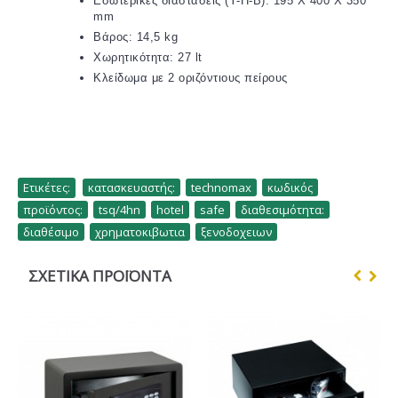
Εσωτερικές διαστάσεις (Υ-Π-Β): 195 X 400 X 350
mm
Βάρος: 14,5 kg
Χωρητικότητα: 27 lt
Κλείδωμα με 2 οριζόντιους πείρους
Ετικέτες:
κατασκευαστής:
,
technomax
,
κωδικός
,
προϊόντος:
,
tsq/4hn
,
hotel
,
safe
,
διαθεσιμότητα:
,
διαθέσιμο
,
χρηματοκιβωτια
,
ξενοδοχειων
ΣΧΕΤΙΚΆ ΠΡΟΪΌΝΤΑ