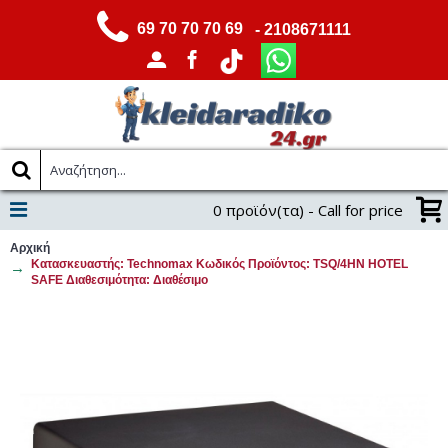
69 70 70 70 69
- 2108671111
0 προϊόν(τα) - Call for price
Αρχική
Κατασκευαστής: Technomax Κωδικός Προϊόντος: TSQ/4HN HOTEL
SAFE Διαθεσιμότητα: Διαθέσιμο