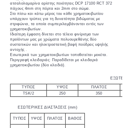
ατσαλολαμαρίνα αρίστης ποιότητας DCP 17100 RCT 372
πάχους 4mm στη πόρτα και 2mm στο σώμα.
Στο πίσω και κάτω μέρος του κάθε χρηματοκιβωτίου
υπάρχουν τρύπες για τη δυνατότητα βιδώματος με
στριφώνια, τα οποία συμπεριλαμβάνονται εντός των
χρηματοκιβωτίων.
Ιδιαίτερη έμφαση δίνεται στο τέλειο φινίρισμα των
προϊόντων μας με χρώματα πολυουρεθάνης δύο
συστατικών και ηλεκτροστατική βαφή πούδρας υψηλής
αντοχής .
Εσωτερικά των χρηματοκιβωτίων τοποθετείται μοκέτα.
Περιγραφή κλειδαριάς: Παραδίδεται με κλειδαριά
χρηματοκιβωτίου (δύο κλειδιά).
ΕΞΩΤΕΡΙ
ΤΥΠΟΣ
ΥΨΟΣ
ΠΛΑΤΟΣ
TSK/2
250
350
ΕΣΩΤΕΡΙΚΕΣ ΔΙΑΣΤΑΣΕΙΣ (mm)
ΤΥΠΟΣ
ΥΨΟΣ
ΠΛΑΤΟΣ
ΒΑΘΟΣ