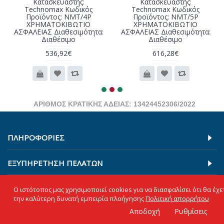
Κατασκευαστής:
Κατασκευαστής:
Technomax Κωδικός
Technomax Κωδικός
Προϊόντος: NMT/4P
Προϊόντος: NMT/5P
ΧΡΗΜΑΤΟΚΙΒΩΤΙΟ
ΧΡΗΜΑΤΟΚΙΒΩΤΙΟ
ΑΣΦΑΛΕΙΑΣ Διαθεσιμότητα:
ΑΣΦΑΛΕΙΑΣ Διαθεσιμότητα:
Διαθέσιμο
Διαθέσιμο
536,92€
616,28€
ΑΡΙΘΜΟΣ ΚΡΑΤΙΚΗΣ ΑΔΕΙΑΣ: 13424452306/2022
ΠΛΗΡΟΦΟΡΊΕΣ
ΕΞΥΠΗΡΕΤΗΣΗ ΠΕΛΑΤΩΝ
ΒΡΕΊΤΕ ΜΑΣ ΣΤΟΝ ΧΆΡΤΗ
Ο ιστότοπος μας χρησιμοποιεί cookies για να διασφαλίσει ότι θα έχε
την καλύτερη δυνατή εμπειρία πλοήγησης
Πολιτική απορρήτου
Αποδοχή
Ρυθμίσεις
Copyright © 2023, kleidaradiko24.gr, All Rights Reserved.