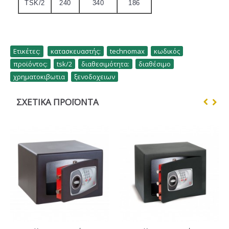
TSK/2
240
340
186
Ετικέτες:
κατασκευαστής:
,
technomax
,
κωδικός
,
προϊόντος:
,
tsk/2
,
διαθεσιμότητα:
,
διαθέσιμο
,
χρηματοκιβωτια
,
ξενοδοχειων
ΣΧΕΤΙΚΆ ΠΡΟΪΌΝΤΑ